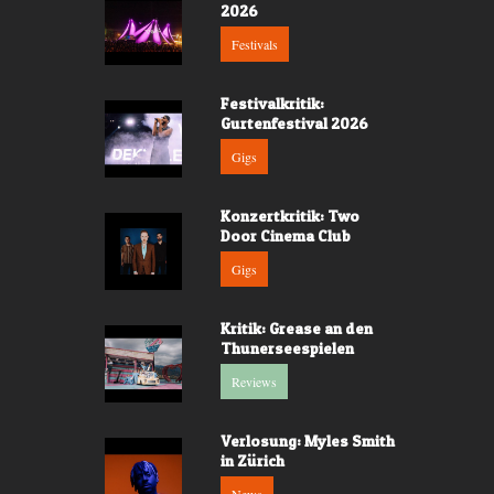
2026
Festivals
Festivalkritik:
Gurtenfestival 2026
Gigs
Konzertkritik: Two
Door Cinema Club
Gigs
Kritik: Grease an den
Thunerseespielen
Reviews
Verlosung: Myles Smith
in Zürich