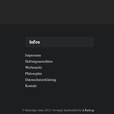
Infos
Impressum
Haftungsausschluss
Werbetarife
Philosophie
Datenschutzerklärung
Kontakt
© bäckstage since 2012 • lovingly handcrafted by
it.flash.ag