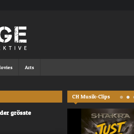
ovies
Arts
CH Musik-Clips
 der grösste