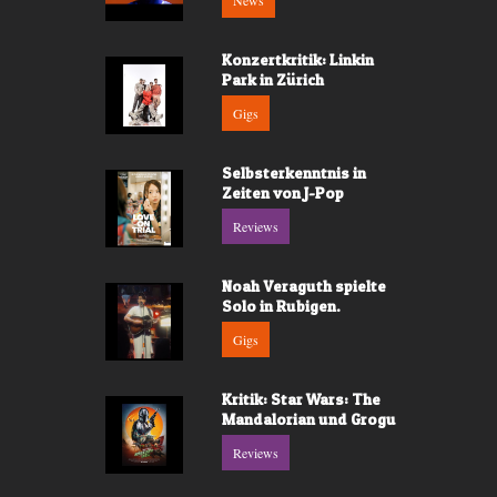
News
Konzertkritik: Linkin
Park in Zürich
Gigs
Selbsterkenntnis in
Zeiten von J-Pop
Reviews
Noah Veraguth spielte
Solo in Rubigen.
Gigs
Kritik: Star Wars: The
Mandalorian und Grogu
Reviews