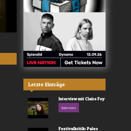
Valerù - «IL MARE»
Fräulein Luise -
Letzte Einträge
Interview mit Claire Foy
Interviews
Festivalkritik: Paleo