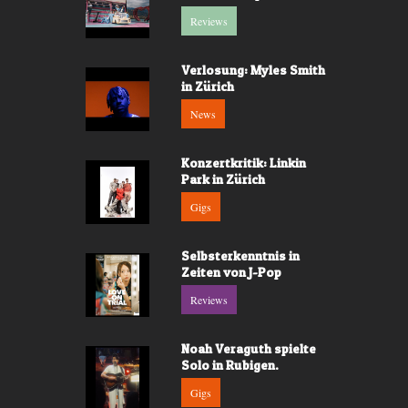
Reviews
Verlosung: Myles Smith
in Zürich
News
Konzertkritik: Linkin
Park in Zürich
Gigs
Selbsterkenntnis in
Zeiten von J-Pop
Reviews
Noah Veraguth spielte
Solo in Rubigen.
Gigs