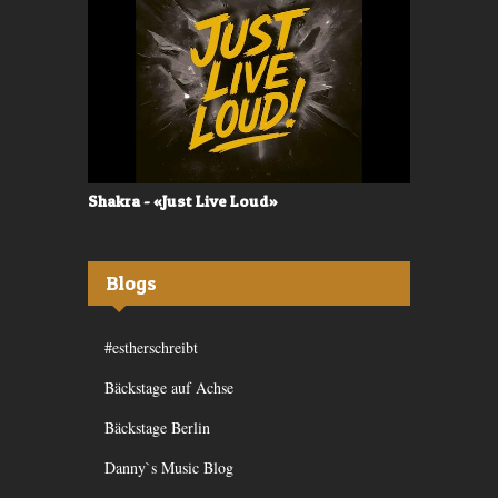
Shakra - «Just Live Loud»
Valerù - «I
Blogs
#estherschreibt
Bäckstage auf Achse
Bäckstage Berlin
Danny`s Music Blog