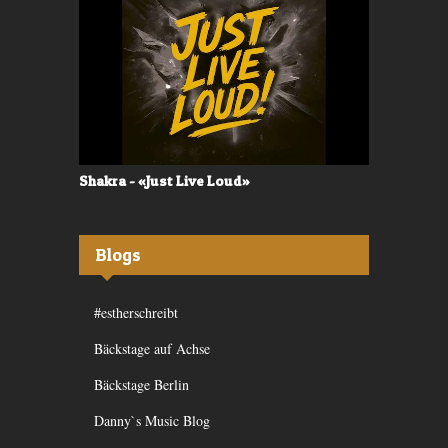
Shakra - «Just Live Loud»
Valerù - «I
Blogs
#estherschreibt
Bäckstage auf Achse
Bäckstage Berlin
Danny`s Music Blog