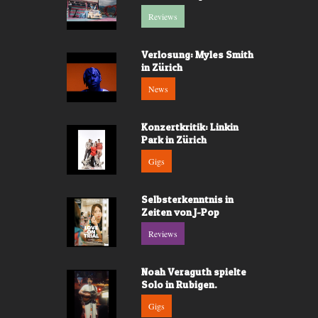
Reviews
Verlosung: Myles Smith
in Zürich
News
Konzertkritik: Linkin
Park in Zürich
Gigs
Selbsterkenntnis in
Zeiten von J-Pop
Reviews
Noah Veraguth spielte
Solo in Rubigen.
Gigs