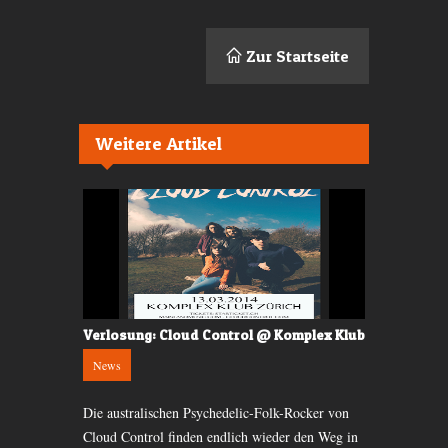
Zur Startseite
Weitere Artikel
ub
Verlosung: Cloud Control @ Komplex Klub
Konzertvor
Komplex
News
News
 Album von
Die australischen Psychedelic-Folk-Rocker von
Was braucht 
t aber immer
Cloud Control finden endlich wieder den Weg in