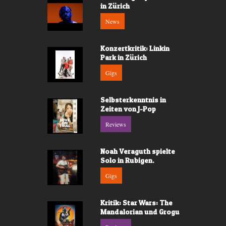
in Zürich
News
Konzertkritik: Linkin
Park in Zürich
Gigs
Selbsterkenntnis in
Zeiten von J-Pop
Reviews
Noah Veraguth spielte
Solo in Rubigen.
Gigs
Kritik: Star Wars: The
Mandalorian und Grogu