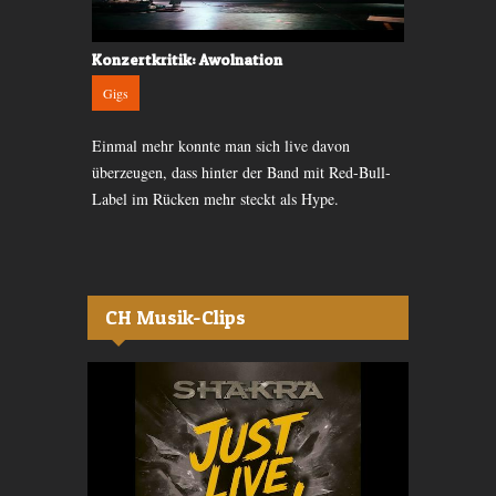
Konzertkritik: Awolnation
Konzertkri
Gigs
Gigs
rm: Ezra
Einmal mehr konnte man sich live davon
Es bleibt ei
h
überzeugen, dass hinter der Band mit Red-Bull-
zurück: Die 
Label im Rücken mehr steckt als Hype.
intimes Konz
CH Musik-Clips