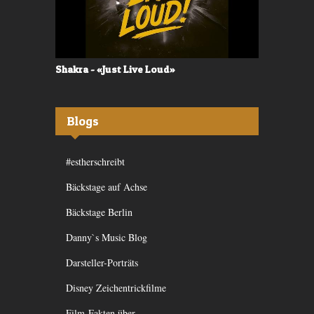
Shakra - «Just Live Loud»
Valerù - «I
Blogs
#estherschreibt
Bäckstage auf Achse
Bäckstage Berlin
Danny`s Music Blog
Darsteller-Porträts
Disney Zeichentrickfilme
Film-Fakten über ...